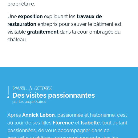
propriétaire.
Une
exposition
expliquant les
travaux de
restauration
entrepris pour sauver le bâtiment est
visitable
gratuitement
dans la cour ombragée du
château.
D'AVRIL À OCTOBRE
Des visites passionnantes
par les propriétaires
Après
Annick Lebon
, passionnée et historienne, c’est
au tour de ses filles
Florence
et
Isabelle
, tout autant
passionnées, de vous accompagner dans ce