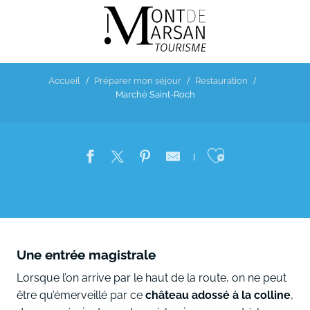
Aller
au
contenu
principal
Accueil
Préparer mon séjour
Restauration
Marché Saint-Roch
Ajouter au
Une entrée magistrale
Lorsque l’on arrive par le haut de la route, on ne peut
être qu’émerveillé par ce
château adossé à la colline
,