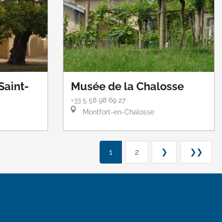
 Saint-
Musée de la Chalosse
+33 5 58 98 69 27
Montfort-en-Chalosse
1
2
❯
❯❯