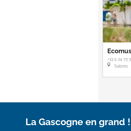
Ecomus
+33 5 24 73 
Sabres
La Gascogne en grand !