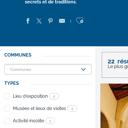
secrets et de traditions.
Ajouter aux 
COMMUNES
22
rés
Le plus g
TYPES
Lieu d'exposition
2
Musées et lieux de visites
2
Activité insolite
1