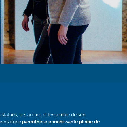
s statues, ses arènes et l’ensemble de son
avers d’une
parenthèse enrichissante pleine de