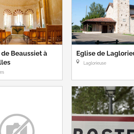
e de Beaussiet à
Eglise de Laglori
lles
Laglorieuse
es