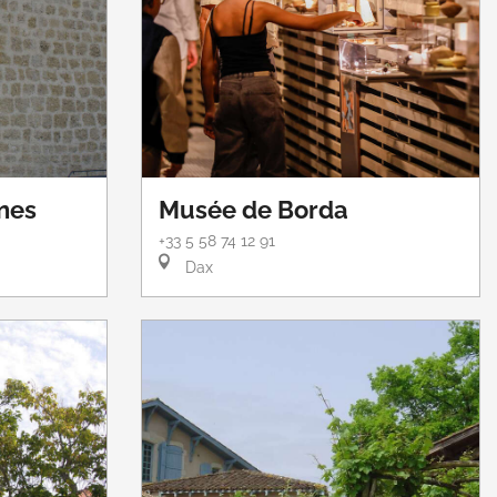
nes
Musée de Borda
+33 5 58 74 12 91
Dax