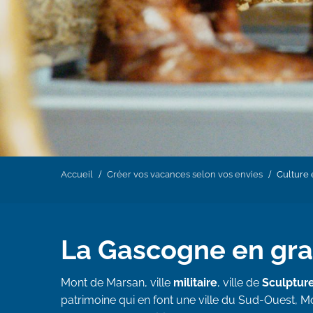
Accueil
Créer vos vacances selon vos envies
Culture 
La Gascogne en gra
Mont de Marsan, ville
militaire
, ville de
Sculptur
patrimoine qui en font une ville du Sud-Ouest, Mo