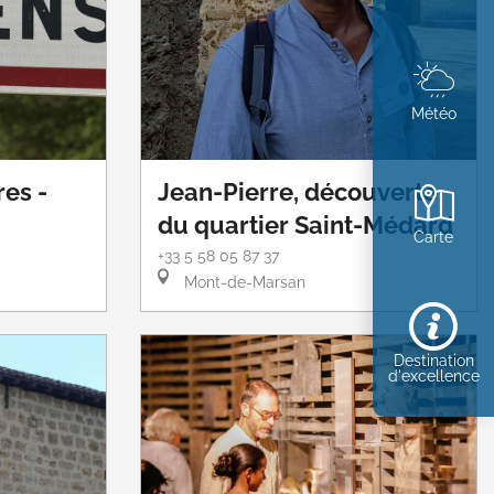
Météo
res -
Jean-Pierre, découverte
du quartier Saint-Médard
Carte
+33 5 58 05 87 37
Mont-de-Marsan
Destination
d'excellence