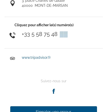
3, place Charles de Gaulle
40000
MONT-DE-MARSAN
Cliquez pour afficher le(s) numéro(s)
+33 5 58 75 48
▒▒
www.tripadvisor.fr
Suivez-nous sur
Signaler une erreur