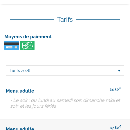
Tarifs
Moyens de paiement
€
24.50
Menu adulte
• Le soir : du lundi au samedi soir, dimanche midi et
soir, et les jours fériés
€
17.80
Menu adulte