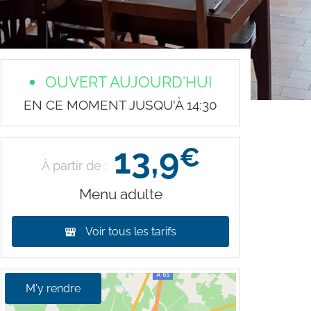
OUVERT AUJOURD'HUI
EN CE MOMENT JUSQU'À 14:30
13,9
€
À partir de :
Menu adulte
Voir tous les tarifs
M'y rendre