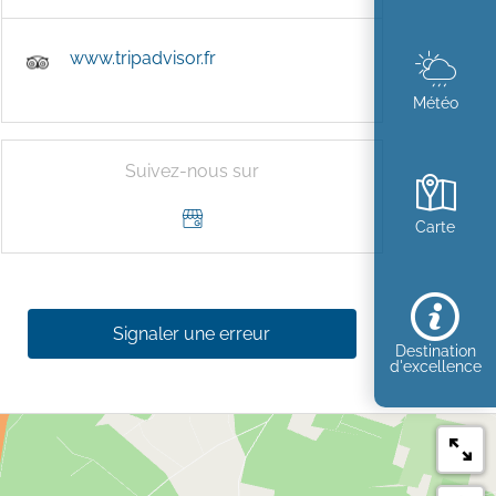
www.tripadvisor.fr
Météo
Suivez-nous sur
Carte
Signaler une erreur
Destination
d'excellence