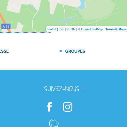
Leaflet
|
Esri
|
© IGN
|
© OpenStreetMap
|
TouristicMaps
ESSE
GROUPES
SUIVEZ-NOUS !