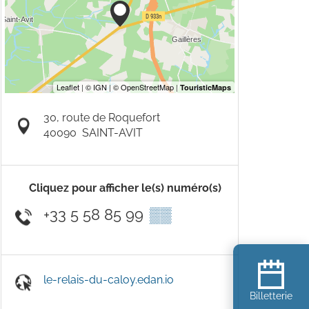
30, route de Roquefort
40090
SAINT-AVIT
Cliquez pour afficher le(s) numéro(s)
+33 5 58 85 99
▒▒
le-relais-du-caloy.edan.io
Billetterie