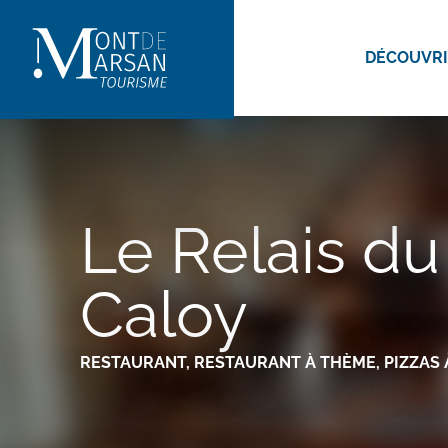
Aller
au
DÉCOUVR
contenu
principal
Le Relais du
Caloy
RESTAURANT,
RESTAURANT À THÈME,
PIZZAS