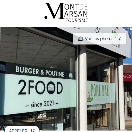
Aller
au
contenu
principal
Voir les photos (10)
APPELER