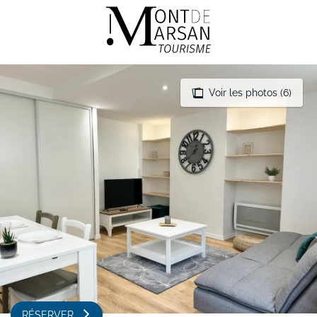
Aller
au
contenu
principal
Voir les photos (6)
RÉSERVER