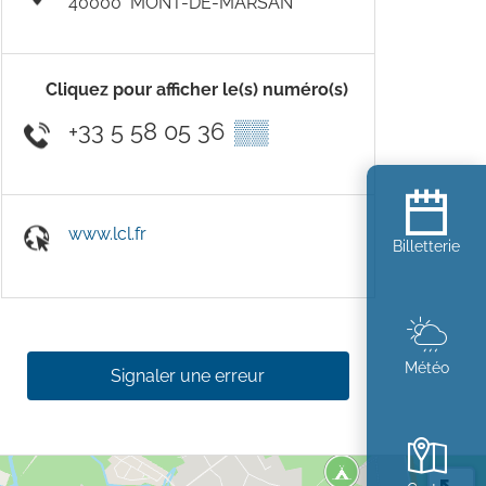
40000
MONT-DE-MARSAN
Cliquez pour afficher le(s) numéro(s)
+33 5 58 05 36
▒▒
www.lcl.fr
Billetterie
Météo
Signaler une erreur