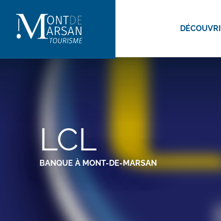
Aller
au
DÉCOUVR
contenu
principal
LCL
BANQUE
À MONT-DE-MARSAN