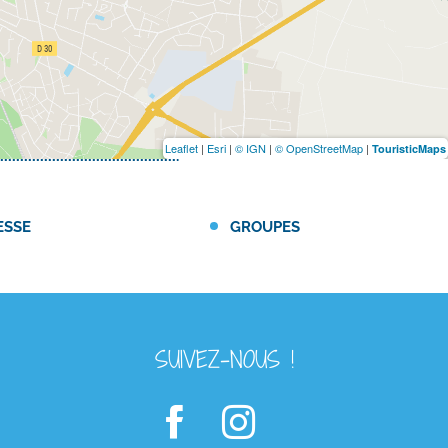
Leaflet
|
Esri
|
© IGN
|
© OpenStreetMap
|
TouristicMaps
ESSE
GROUPES
SUIVEZ-NOUS !