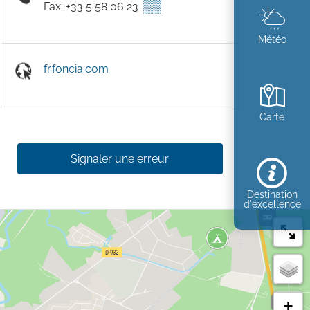
▒▒
Fax: +33 5 58 06 23
Météo
fr.foncia.com
Carte
Signaler une erreur
Destination
d'excellence
+