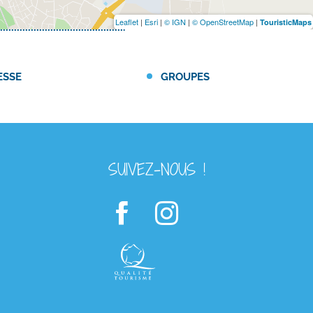
Leaflet
|
Esri
|
© IGN
|
© OpenStreetMap
|
TouristicMaps
ESSE
GROUPES
SUIVEZ-NOUS !