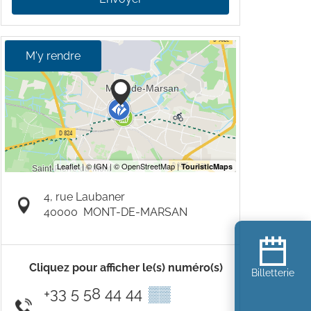
M'y rendre
4, rue Laubaner
40000
MONT-DE-MARSAN
Cliquez pour afficher le(s) numéro(s)
Billetterie
+33 5 58 44 44
▒▒