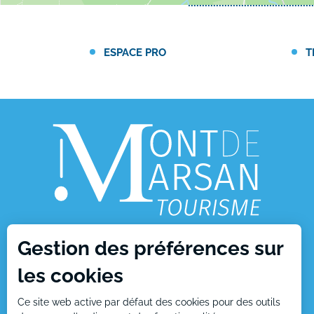
ESPACE PRO
T
Gestion des préférences sur
1, place Charles de Gaulle
les cookies
40000 Mont de Marsan
Ce site web active par défaut des cookies pour des outils
Tél : +33 (0)5 58 05 87 37