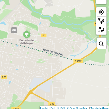
Leaflet
|
Esri
|
© IGN
|
© OpenStreetMap
|
TouristicMaps