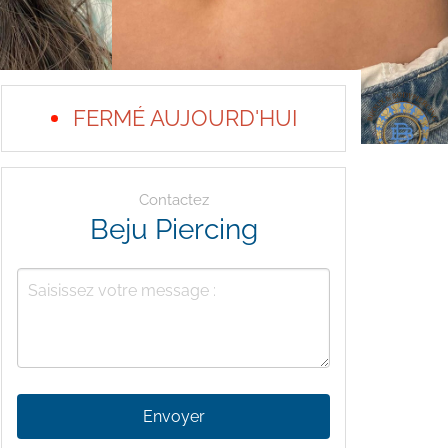
FERMÉ AUJOURD'HUI
Contactez
Beju Piercing
Envoyer