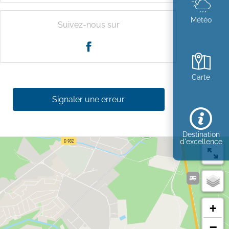
Météo
Suivez-nous sur
Carte
Signaler une erreur
Destination
d'excellence
+
−