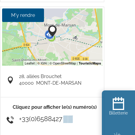
M'y rendre
28, allées Brouchet
40000
MONT-DE-MARSAN
Cliquez pour afficher le(s) numéro(s)
Billetterie
+33(0)6588427
▒▒