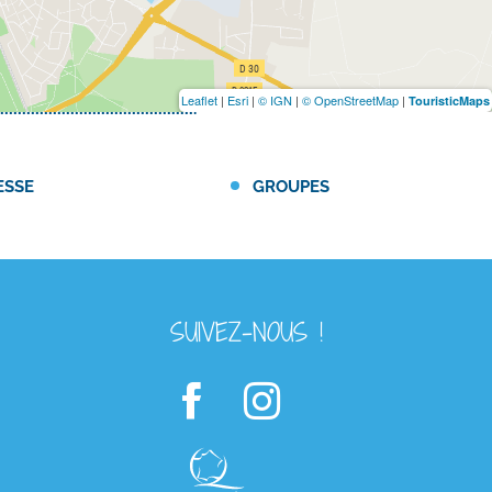
Leaflet
|
Esri
|
© IGN
|
© OpenStreetMap
|
TouristicMaps
ESSE
GROUPES
SUIVEZ-NOUS !