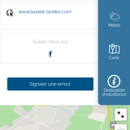
www.basket-landes.com
Météo
Suivez-nous sur
Carte
Signaler une erreur
Destination
d'excellence