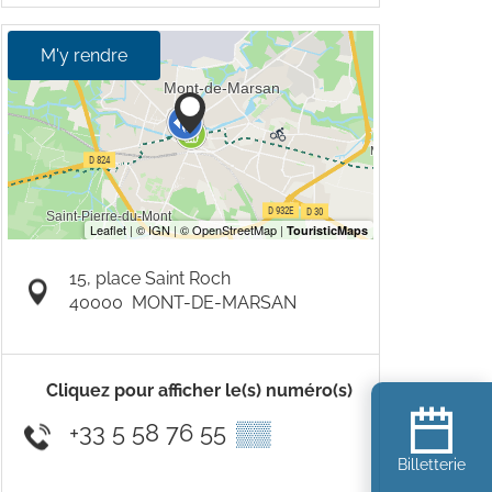
M'y rendre
15, place Saint Roch
40000
MONT-DE-MARSAN
Cliquez pour afficher le(s) numéro(s)
+33 5 58 76 55
▒▒
Billetterie