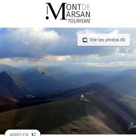
Aller
au
contenu
principal
Voir les photos (6)
APPELER