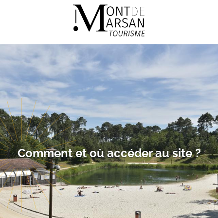
Aller
au
contenu
principal
Comment et où accéder au site ?