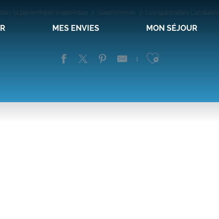
san, la parenthèse inattendue
Gastronomie
Les spécialités Landaise
IR
MES ENVIES
MON SÉJOUR
Ajouter au