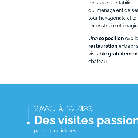
restaurer et stabilise
qui menaçaient de s’ef
tour hexagonale et la 
reconstruite et imagin
Une
exposition
expli
restauration
entrepri
visitable
gratuitemen
château.
D'AVRIL À OCTOBRE
Des visites passio
par les propriétaires