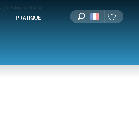
s
Les kiwis de l’Adour
PRATIQUE
Recherche
Voir les favori
x favoris