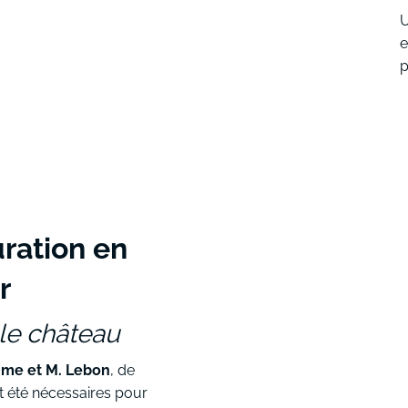
U
e
p
ration en
r
le château
me et M. Lebon
, de
 été nécessaires pour