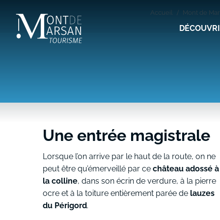
Aller
Accueil
Mont de Mar
au
DÉCOUVR
contenu
principal
Une entrée magistrale
Lorsque l’on arrive par le haut de la route, on ne
peut être qu’émerveillé par ce
château adossé à
la colline
, dans son écrin de verdure, à la pierre
ocre et à la toiture entièrement parée de
lauzes
du Périgord
.