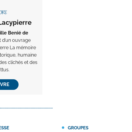
OIRE
Lacypierre
ille Benié de
et d’un ouvrage
ierre La mémoire
storique, humaine
 des clichés et des
ttus.
IVRE
ESSE
GROUPES