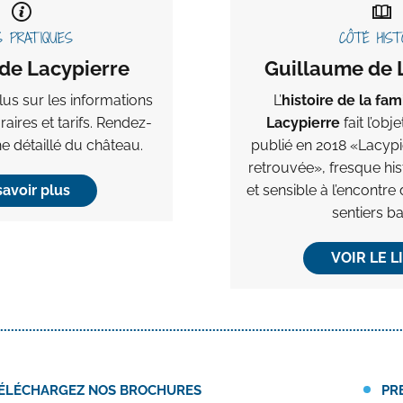
S PRATIQUES
CÔTÉ HIST
de Lacypierre
Guillaume de 
lus sur les informations
L’
histoire de la fam
raires et tarifs. Rendez-
Lacypierre
fait l’obj
he détaillé du château.
publié en 2018 «Lacyp
retrouvée», fresque hi
savoir plus
et sensible à l’encontre
sentiers ba
VOIR LE L
ÉLÉCHARGEZ NOS BROCHURES
PR