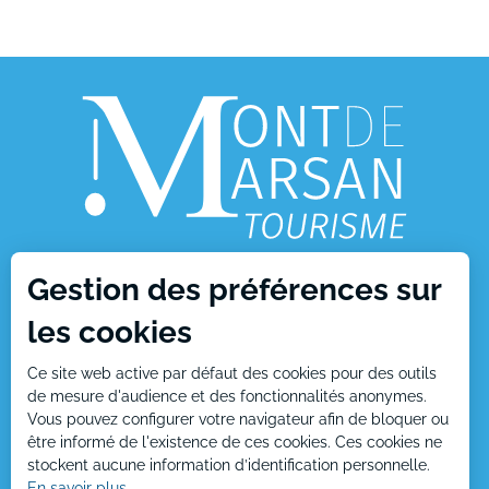
Gestion des préférences sur
1, place Charles de Gaulle
les cookies
40000 Mont de Marsan
Ce site web active par défaut des cookies pour des outils
Tél : +33 (0)5 58 05 87 37
de mesure d'audience et des fonctionnalités anonymes.
Vous pouvez configurer votre navigateur afin de bloquer ou
être informé de l'existence de ces cookies. Ces cookies ne
stockent aucune information d’identification personnelle.
Nous écrire
En savoir plus