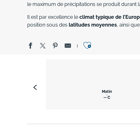
le maximum de précipitations se produit durant la
Il est par excellence le
climat typique de l’Euro
position sous des
latitudes moyennes
, ainsi qu
Ajouter aux 
Matin
°
--
C