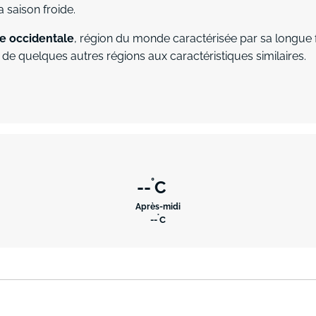
 saison froide.
pe occidentale
, région du monde caractérisée par sa longue
e de quelques autres régions aux caractéristiques similaires.
favoris
°
--
C
Après-midi
°
--
C