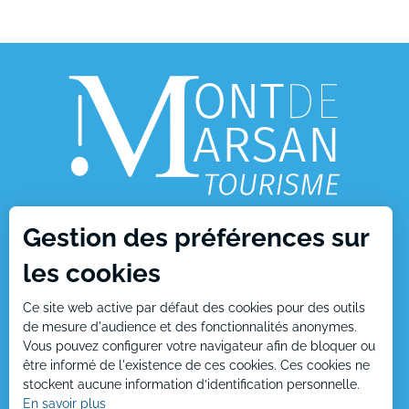
Gestion des préférences sur
1, place Charles de Gaulle
les cookies
40000 Mont de Marsan
Ce site web active par défaut des cookies pour des outils
Tél : +33 (0)5 58 05 87 37
de mesure d'audience et des fonctionnalités anonymes.
Vous pouvez configurer votre navigateur afin de bloquer ou
être informé de l'existence de ces cookies. Ces cookies ne
stockent aucune information d’identification personnelle.
Nous écrire
En savoir plus