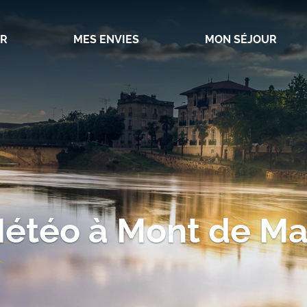
IR
MES ENVIES
MON SÉJOUR
Météo à Mont de Ma