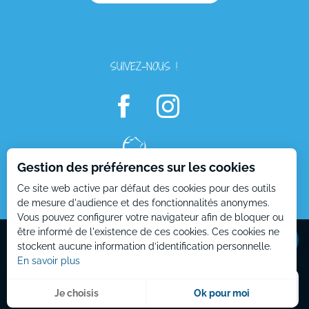
SUIVEZ-NOUS !
Description
Prestations
Gestion des préférences sur les cookies
Tarifs
Ce site web active par défaut des cookies pour des outils
Ouvertures
de mesure d'audience et des fonctionnalités anonymes.
Vous pouvez configurer votre navigateur afin de bloquer ou
Contacter
par email
Mentions Légales
Plan du site
être informé de l'existence de ces cookies. Ces cookies ne
stockent aucune information d’identification personnelle.
En savoir plus
Menu
Je choisis
Ok pour moi
Recherche