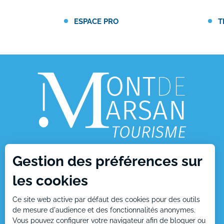
ESPACE PRO
T
Gestion des préférences sur
1, place Charles de Gaulle
les cookies
40000 Mont de Marsan
Ce site web active par défaut des cookies pour des outils
Tél : +33 (0)5 58 05 87 37
de mesure d'audience et des fonctionnalités anonymes.
Vous pouvez configurer votre navigateur afin de bloquer ou