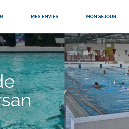
IR
MES ENVIES
MON SÉJOUR
de
rsan