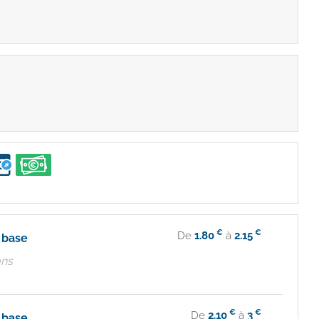
€
€
De
1.80
à
2.15
e base
ans
€
€
De
2.10
à
3
e base