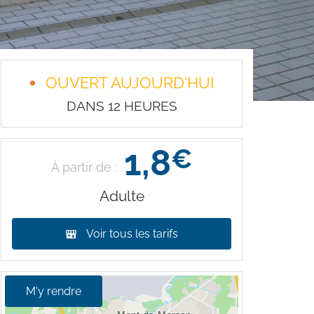
OUVERT AUJOURD'HUI
DANS 12 HEURES
1,8
€
À partir de :
Adulte
Voir tous les tarifs
M'y rendre