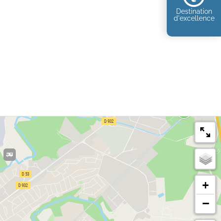
Destination
d'excellence
+
−