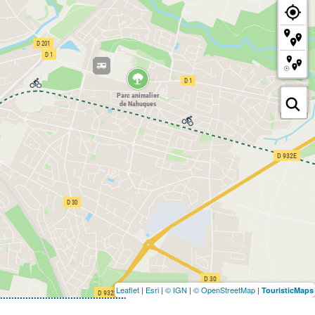
Leaflet
|
Esri
|
© IGN
|
© OpenStreetMap
|
TouristicMaps