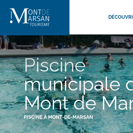
Aller
au
DÉCOUVR
contenu
principal
Piscine
municipale 
Mont de Ma
PISCINE
À MONT-DE-MARSAN