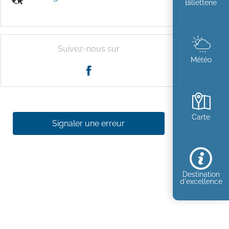
Billetterie
Suivez-nous sur
Météo
Carte
Signaler une erreur
Destination
d'excellence