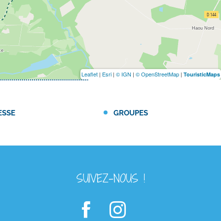
Leaflet
|
Esri
|
© IGN
|
© OpenStreetMap
|
TouristicMaps
ESSE
GROUPES
SUIVEZ-NOUS !