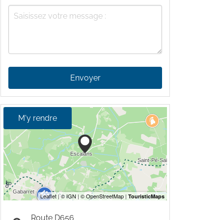
Envoyer
M'y rendre
Route D656