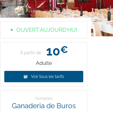
OUVERT AUJOURD'HUI
10
€
À partir de :
Adulte
Voir tous les tarifs
Contactez
Ganaderia de Buros