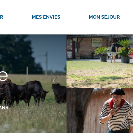
IR
MES ENVIES
MON SÉJOUR
e
ANS