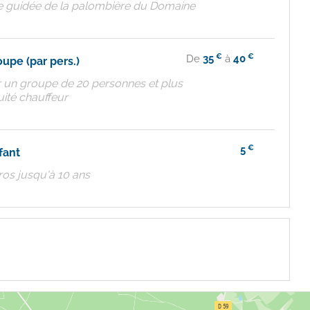
ite guidée de la palombière du Domaine
€
€
De
35
à
40
oupe (par pers.)
r un groupe de 20 personnes et plus
uité chauffeur
€
5
fant
ros jusqu'à 10 ans