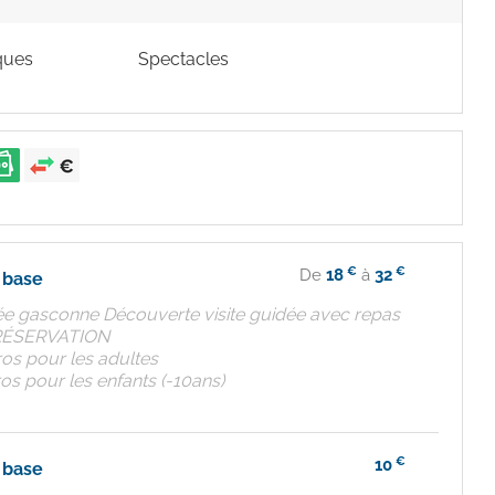
ques
Spectacles
€
€
De
18
à
32
e base
rée gasconne Découverte visite guidée avec repas
RÉSERVATION
ros pour les adultes
os pour les enfants (-10ans)
€
10
e base