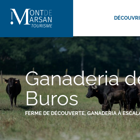
Aller
au
DÉCOUVR
contenu
principal
Ganaderia d
Buros
FERME DE DÉCOUVERTE,
GANADERIA
À ESCAL