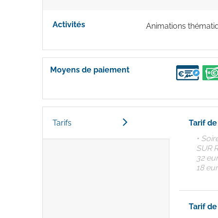
Activités
Animations thémati
Moyens de paiement
Tarifs
Tarif d
• Soi
SUR 
32 eu
18 eur
Tarif d