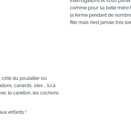
interrogations et vous parler
comme pour sa belle mère Nic
la ferme pendant de nombreu
fille mais n’est jamais très loi
 côté du poulailler où
dons, canards, oies … Ici,à
vec le caneton, les cochons
ux enfants !