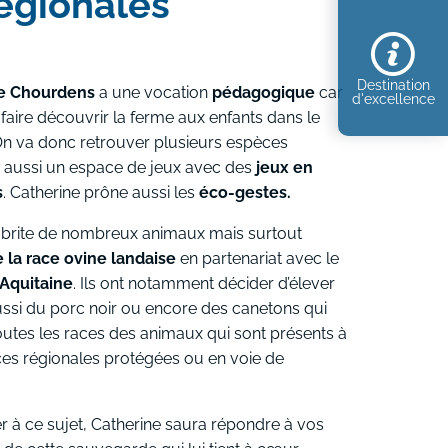
égionales
Destination
e Chourdens
a une vocation
pédagogique
car
d'excellence
 faire découvrir la ferme aux enfants dans le
n va donc retrouver plusieurs espèces
 aussi un espace de jeux avec des
jeux en
s
. Catherine prône aussi les
éco-gestes.
brite de nombreux animaux mais surtout
 la race ovine landaise
en partenariat avec le
’Aquitaine
. Ils ont notamment décider d’élever
ussi du porc noir ou encore des canetons qui
utes les races des animaux qui sont présents à
ces régionales protégées ou en voie de
er à ce sujet, Catherine saura répondre à vos