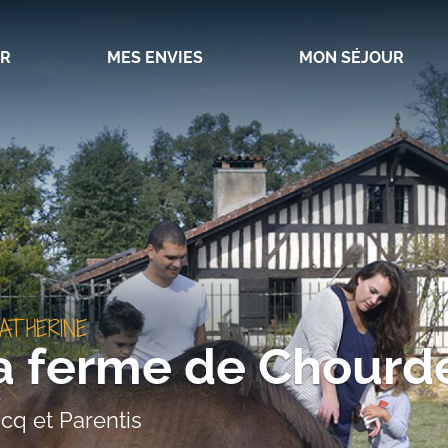
IR
MES ENVIES
MON SÉJOUR
ATHERINE
la ferme de Chourd
cq et Parentis