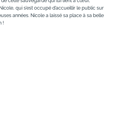
 de cette sauvegarde qui lui tient à cœur,
ole, qui s’est occupé d’accueillir le public sur
ses années. Nicole a laissé sa place à sa belle
n !