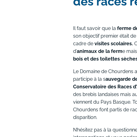
des races r
Il faut savoir que la
ferme d
son objectif premier était de
cadre de
visites scolaires.
O
d’
animaux de la ferm
e mais
bois et des toilettes sèche
Le Domaine de Chourdens a
participe à la s
auvegarde de
Conservatoire des Races d
des brebis landaises mais a
viennent du Pays Basque. To
Chourdens font partis de ra
disparition.
N’hésitez pas à la questionn