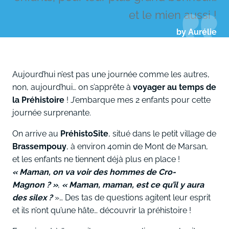
et le mien aussi !
by Aurélie
Aujourd’hui n’est pas une journée comme les autres,
non, aujourd’hui… on s’apprête à
voyager au temps de
la Préhistoire
! J’embarque mes 2 enfants pour cette
journée surprenante.
On arrive au
PréhistoSite
, situé dans le petit village de
Brassempouy
, à environ 40min de Mont de Marsan,
et les enfants ne tiennent déjà plus en place !
« Maman, on va voir des hommes de Cro-
Magnon ? »
,
« Maman, maman, est ce qu’il y aura
des silex ?
»… Des tas de questions agitent leur esprit
et ils n’ont qu’une hâte… découvrir la préhistoire !