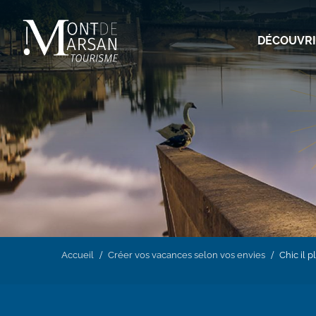
Aller
au
DÉCOUVR
contenu
principal
Accueil
Créer vos vacances selon vos envies
Chic il pl