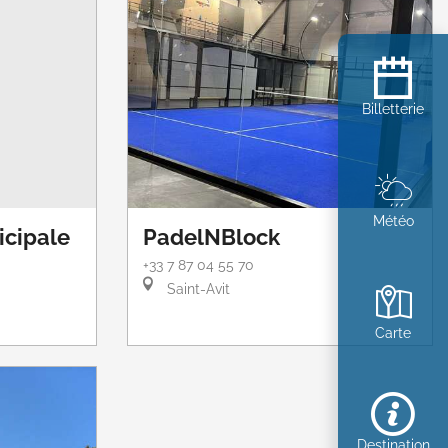
Billetterie
Météo
cipale
PadelNBlock
+33 7 87 04 55 70
Saint-Avit
Carte
Destination