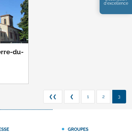
d'excellence
erre-du-
❮❮
❮
1
2
3
ESSE
GROUPES