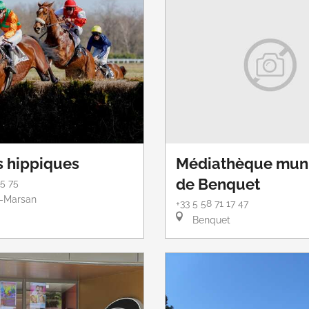
 hippiques
Médiathèque muni
de Benquet
15 75
-Marsan
+33 5 58 71 17 47
Benquet