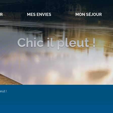
IR
MES ENVIES
MON SÉJOUR
Chic il pleut !
eut !