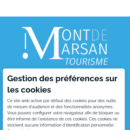
Gestion des préférences sur
1, place Charles de Gaulle
les cookies
40000 Mont de Marsan
Ce site web active par défaut des cookies pour des outils
Tél : +33 (0)5 58 05 87 37
de mesure d'audience et des fonctionnalités anonymes.
Vous pouvez configurer votre navigateur afin de bloquer ou
être informé de l'existence de ces cookies. Ces cookies ne
stockent aucune information d’identification personnelle.
Nous écrire